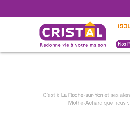
Panneau de gestion des cookies
ISO
Nos R
C’est à
La Roche-sur-Yon
et ses ale
Mothe-Achard
que nous v