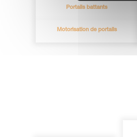
Portails battants
Motorisation de portails