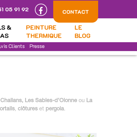
51 05 91 92
CONTACT
LS &
PEINTURE
LE
LAS
THERMIQUE
BLOG
vis Clients
Presse
, Challans, Les Sables-d’Olonne
ou
La
ortails
,
clôtures
et
pergola
.