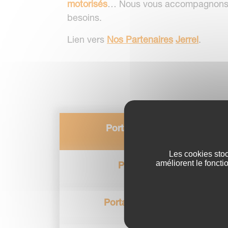
motorisés
… Nous vous accompagnons 
besoins.
Lien vers
Nos Partenaires
Jerrel
.
Portails aluminium
Les cookies stoc
améliorent le foncti
Portails PVC
Portails coulissants