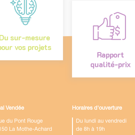
Du sur-mesure
pour vos projets
Rapport
qualité-prix
tal Vendée
Horaires d'ouverture
rue du Pont Rouge
Du lundi au vendredi
150 La Mothe-Achard
de 8h à 19h