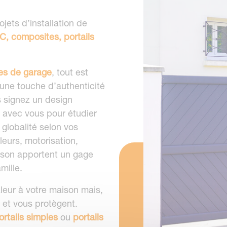
ets d’installation de
VC, composites, portails
es de garage
, tout est
 une touche d’authenticité
us signez un design
 avec vous pour étudier
 globalité selon vos
leurs, motorisation,
son apportent un gage
mille.
leur à votre maison mais,
é et vous protègent.
ortails simples
ou
portails