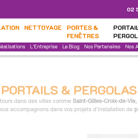
02 
LATION
NETTOYAGE
PORTES &
PORTAI
FENÊTRES
PERGO
éalisations
L'Entreprise
Le Blog
Nos Partenaires
Nos A
PORTAILS & PERGOLAS
ntours dans des villes comme
Saint-Gilles-Croix-de-Vie
ous accompagnons dans vos projets d’installation de
p