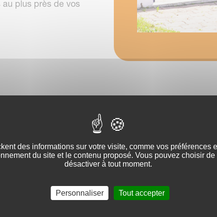
au plus près de vos
kent des informations sur votre visite, comme vos préférences et 
onnement du site et le contenu proposé. Vous pouvez choisir de 
Portails aluminium
désactiver à tout moment.
Nos
portails aluminium
se distinguent par leur rob
finitions. Confiez-nous, en toute sérénité, votre pro
Personnaliser
Tout accepter
nous chargerons de réaliser une pose dans les règ