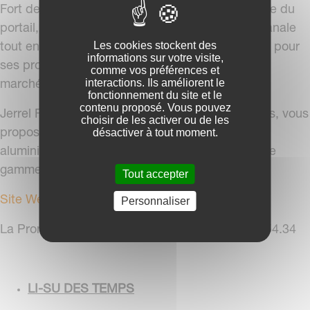
Fort de ses 40 ans d'expérience dans le domaine du
portail, Jerrel vous apporte une fabrication artisanale
Les cookies stockent des
tout en utilisant une logistique d'industrialisation pour
informations sur votre visite,
ses produits afin de répondre à la demande du
comme vos préférences et
interactions. Ils améliorent le
marché.
fonctionnement du site et le
contenu proposé. Vous pouvez
Jerrel Fabricant de Portails, Portillons et Clôtures, vous
choisir de les activer ou de les
désactiver à tout moment.
propose une gamme Aluminium contemporain,
aluminium traditionnel, aluminium privilège et une
gamme pvc.
Tout accepter
Site Web JERREL
Personnaliser
La Promenade, 49360 La Plaine - Tél. 02.41.55.54.34
LI-SU DES TEMPS