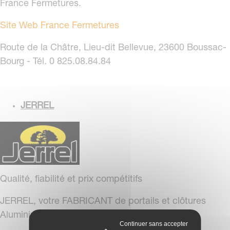
France Fermetures.
Site Web France Fermetures
Route de la Châtre, Lieu-dit Bellevue, 23600 Boussac-
Bourg - Tél. 0 825.08.84.84
JERREL
Qualité, fiabilité et prix compétitifs
JERREL, votre FABRICANT de portails et clôtures
Aluminium et P.V.C.