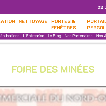
02 
LATION
NETTOYAGE
PORTES &
PORTAI
FENÊTRES
PERGO
éalisations
L'Entreprise
Le Blog
Nos Partenaires
Nos A
FOIRE DES MINÉES