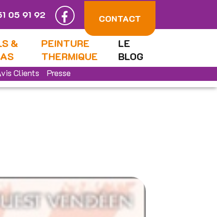
51 05 91 92
CONTACT
LS &
PEINTURE
LE
LAS
THERMIQUE
BLOG
vis Clients
Presse