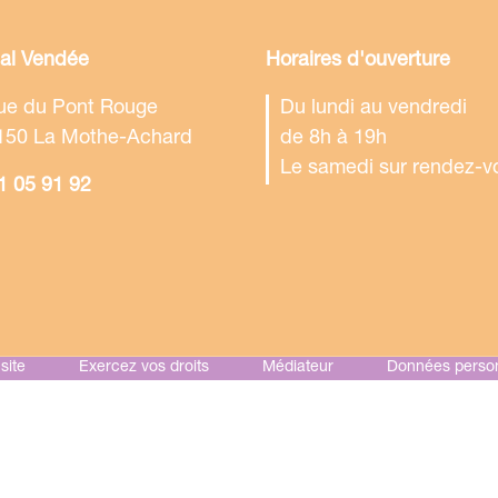
tal Vendée
Horaires d'ouverture
rue du Pont Rouge
Du lundi au vendredi
150 La Mothe-Achard
de 8h à 19h
Le samedi sur rendez-v
1 05 91 92
site
Exercez vos droits
Médiateur
Données person