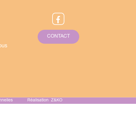
CONTACT
ous
nelles
Réalisation Z&KO