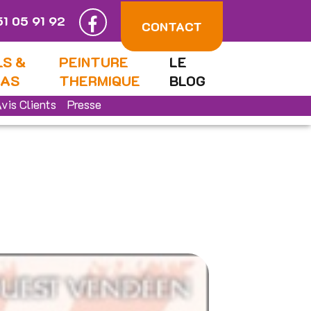
51 05 91 92
CONTACT
LS &
PEINTURE
LE
LAS
THERMIQUE
BLOG
vis Clients
Presse