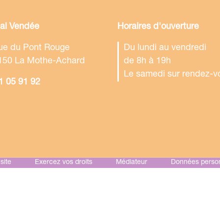
tal Vendée
Horaires d'ouverture
rue du Pont Rouge
Du lundi au vendredi
150 La Mothe-Achard
de 8h à 19h
Le samedi sur rendez-v
1 05 91 92
site
Exercez vos droits
Médiateur
Données person