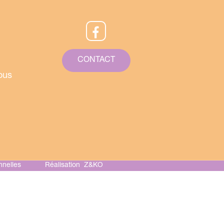
CONTACT
ous
nelles
Réalisation Z&KO