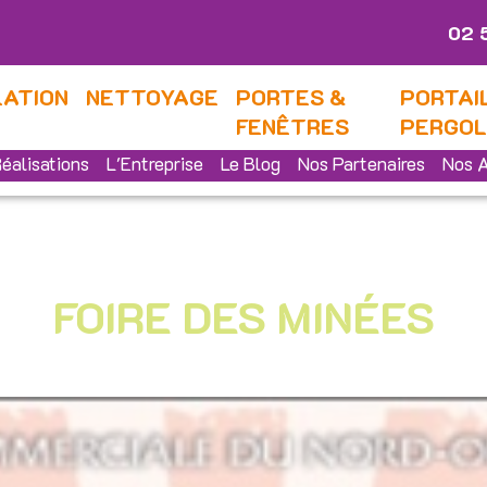
02 
LATION
NETTOYAGE
PORTES &
PORTAI
FENÊTRES
PERGO
éalisations
L'Entreprise
Le Blog
Nos Partenaires
Nos A
FOIRE DES MINÉES